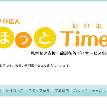
教室です。教育の専門家が集まり運営しています。
内
各種コース
スタッフ紹介
交通案内
ほっとＴｉｍｅだよ