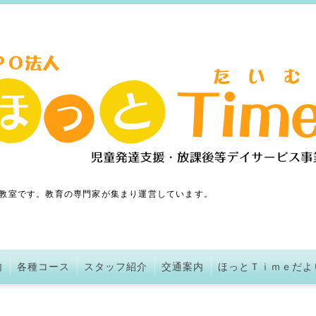
教室です。教育の専門家が集まり運営しています。
内
各種コース
スタッフ紹介
交通案内
ほっとＴｉｍｅだよ