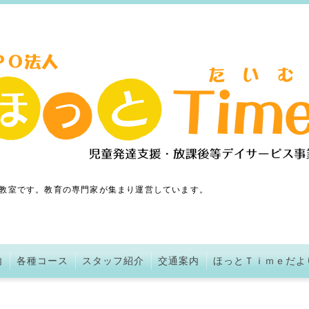
教室です。教育の専門家が集まり運営しています。
内
各種コース
スタッフ紹介
交通案内
ほっとＴｉｍｅだよ